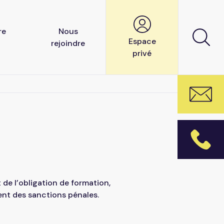
re
Nous
Espace
rejoindre
privé
net
Nos offres d’emploi
aboratif
Candidature spontanée
t de l’obligation de formation,
ement des sanctions pénales.