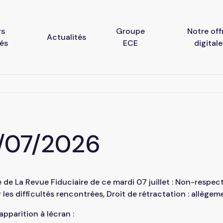
rs
Groupe
Notre off
Actualités
tés
ECE
digitale
Base documentaire
Votre extra
Notes d’information
Portail coll
7/07/2026
WebTV
ociale &
e de La Revue Fiduciaire de ce mardi 07 juillet : Non-respec
ler les difficultés rencontrées, Droit de rétractation : allèg
pparition à lécran :