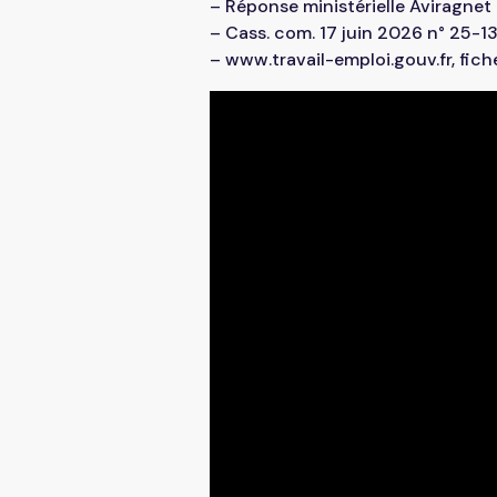
– Réponse ministérielle Aviragnet
Droit social
– Cass. com. 17 juin 2026 n° 25-1
Libéral
– www.travail-emploi.gouv.fr, fiche
Audit & Commissariat aux
comptes
Privé
Paie & RH
Tertiaire
Gestion du patrimoine
Protection sociale