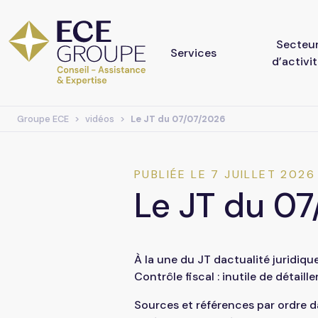
Secteu
Services
d’activi
Groupe ECE
vidéos
Le JT du 07/07/2026
Conseil
Agricole
Assistance
Artisanat
PUBLIÉE LE 7 JUILLET 2026
Le JT du 0
Expertise Comptable
Commerce
Droit des affaires
Économie S
À la une du JT dactualité juridiqu
Solidaire
Contrôle fiscal : inutile de détail
Droit rural
Sources et références par ordre da
Industrie