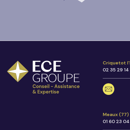
Criquetot l
Criquetot l
02 35 29 14
02 35 2
criquet
17 Rout
76280 C
Voir sur 
Meaux (77
Meaux (77)
01 60 23 04
01 60 2