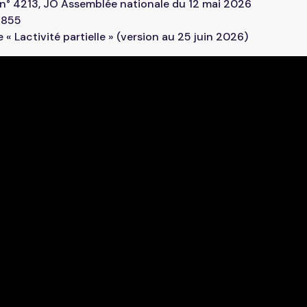
 n° 4213, JO Assemblée nationale du 12 mai 2026
3855
 « Lactivité partielle » (version au 25 juin 2026)