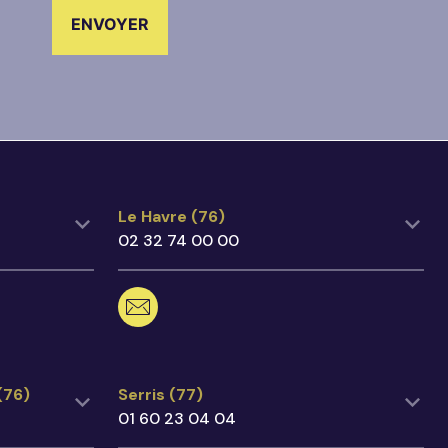
Le Havre (76)
Le Havre (76)
02 32 74 00 00
02 32 74 00 00
lehavre@ecegroupe.fr
167 Boulevard de Strasbourg,
76600 Le Havre
Voir sur Google Maps
 (76)
Serris (77)
(76)
Serris (77)
01 60 23 04 04
01 60 23 04 04