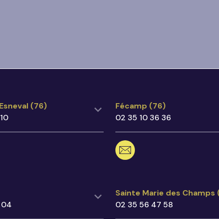
'Esneval (76)
Fécamp (76)
'Esneval (76)
Fécamp (76)
 10
02 35 10 36 36
9 14 10
02 35 10 36 36
ot@ecegroupe.fr
fecamp@ecegroupe.fr
e de Vergetot,
23 Avenue Gambetta,
riquetot l'Esneval
76400 Fécamp
Google Maps
Voir sur Google Maps
)
Sainte Marie des Champs
Sainte Marie des Champs 
 04
02 35 56 47 58
3 04 04
02 35 56 47 58