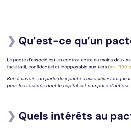
Droit social
Libéral
Audit & Commissariat aux
comptes
Privé
❯
Qu’est-ce qu’un pact
Paie & RH
Tertiaire
Le pacte d’associé est un contrat entre au moins deux ass
Gestion du patrimoine
facultatif, confidentiel et inopposable aux tiers
(
art. 1199 
Protection sociale
Bon à savoir : on parle de « pacte d’associés » lorsque 
pour les sociétés dont le capital est composé d’actions 
❯
Quels intérêts au pac