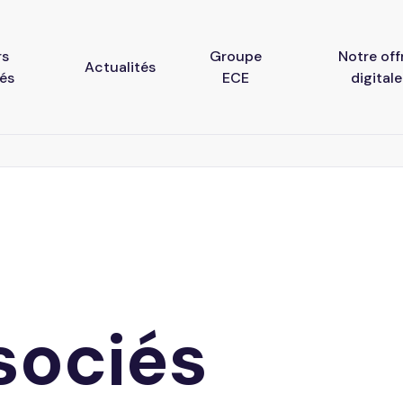
rs
Groupe
Notre off
Actualités
tés
ECE
digitale
Base documentaire
Votre extra
Notes d’information
Portail coll
WebTV
ociale &
sociés