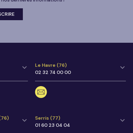
CRIRE
Le Havre (76)
Le Havre (76)
02 32 74 00 00
02 32 74 00 00
lehavre@ecegroupe.fr
167 Boulevard de Strasbourg,
76600 Le Havre
Voir sur Google Maps
 (76)
Serris (77)
(76)
Serris (77)
01 60 23 04 04
01 60 23 04 04