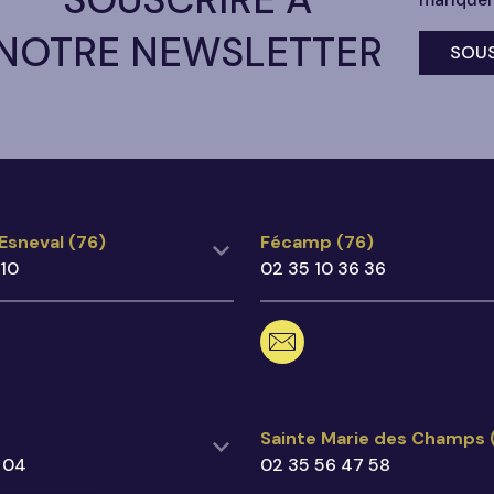
NOTRE NEWSLETTER
SOUS
'Esneval (76)
Fécamp (76)
'Esneval (76)
Fécamp (76)
 10
02 35 10 36 36
9 14 10
02 35 10 36 36
ot@ecegroupe.fr
fecamp@ecegroupe.fr
e de Vergetot,
23 Avenue Gambetta,
riquetot l'Esneval
76400 Fécamp
Google Maps
Voir sur Google Maps
)
Sainte Marie des Champs
Sainte Marie des Champs 
 04
02 35 56 47 58
3 04 04
02 35 56 47 58