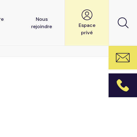
re
Nous
Espace
rejoindre
privé
net
Nos offres d’emploi
aboratif
Candidature spontanée