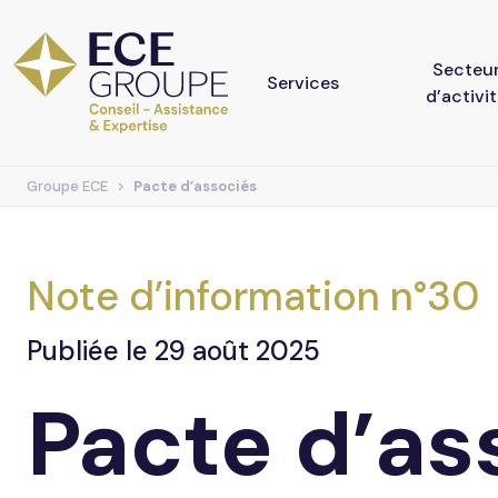
Secteu
Services
d’activi
Groupe ECE
Pacte d’associés
Conseil
Agricole
Assistance
Artisanat
Note d’information n°30
Expertise Comptable
Commerce
Publiée le 29 août 2025
Droit des affaires
Économie S
Pacte d’as
Solidaire
Droit rural
Industrie