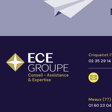
Criquetot l
Criquetot l
02 35 29 14
02 35 2
criquet
17 Rout
76280 C
Voir sur 
Meaux (77
Meaux (77)
01 60 23 04
01 60 2