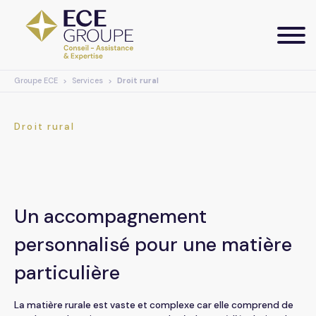
Groupe ECE
Services
Droit rural
Services
Secteurs d’activités
Conseil
Droit rural
Assistance
Actualités
Agricole
Expertise Comptable
Artisanat
Groupe ECE
Base documentaire
Un accompagnement
personnalisé pour une matière
Droit des affaires
Commerce
Notes d’information
Notre offre digitale
particulière
Droit rural
Économie Sociale & Solidaire
WebTV
Nous rejoindre
Votre extranet
La matière rurale est vaste et complexe car elle comprend de