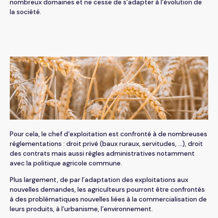
Droit social
Industrie
nombreux domaines et ne cesse de s’adapter à l’évolution de
Portail collaboratif
Espace privé
Nos offres d’emploi
la société.
Audit & Commissariat aux comptes
Libéral
Candidature spontanée
Paie & RH
Privé
Gestion du patrimoine
Tertiaire
Protection sociale
Pour cela, le chef d’exploitation est confronté à de nombreuses
réglementations : droit privé (baux ruraux, servitudes, …), droit
des contrats mais aussi règles administratives notamment
avec la politique agricole commune.
Plus largement, de par l’adaptation des exploitations aux
nouvelles demandes, les agriculteurs pourront être confrontés
à des problématiques nouvelles liées à la commercialisation de
leurs produits, à l’urbanisme, l’environnement.