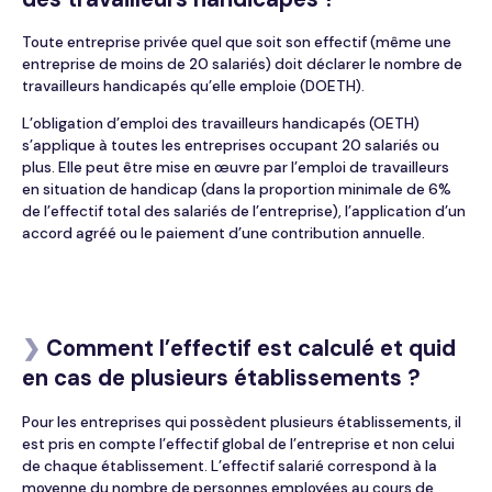
Droit social
Industrie
Portail collaboratif
Espace privé
Nos offres d’emploi
Toute entreprise privée quel que soit son effectif
(même une
Audit & Commissariat aux comptes
Libéral
entreprise de moins de 20 salariés) doit déclarer le nombre de
Candidature spontanée
travailleurs handicapés qu’elle emploie (DOETH).
Paie & RH
Privé
L’obligation d’emploi des travailleurs handicapés (OETH)
s’applique à toutes
les entreprises occupant 20 salariés ou
plus
. Elle peut être mise en œuvre par l’emploi de travailleurs
Gestion du patrimoine
Tertiaire
en situation de handicap (dans la proportion minimale de 6%
de l’effectif total des salariés de l’entreprise), l’application d’un
accord agréé ou le paiement d’une contribution annuelle.
Protection sociale
❯
Comment l’effectif est calculé et quid
en cas de plusieurs établissements ?
Pour les entreprises qui possèdent plusieurs établissements, il
est pris en compte l’effectif global de l’entreprise et non celui
de chaque établissement. L’effectif salarié correspond à la
moyenne du nombre de personnes employées au cours de